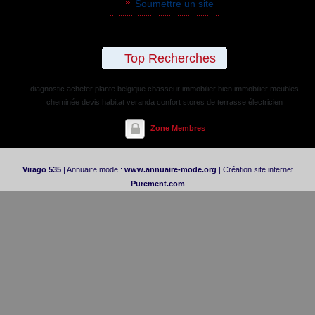
Soumettre un site
Top Recherches
diagnostic
acheter plante belgique
chasseur immobilier
bien immobilier
meubles
cheminée
devis habitat
veranda confort
stores de terrasse
électricien
Zone Membres
Virago 535
| Annuaire mode :
www.annuaire-mode.org
| Création site internet
Purement.com