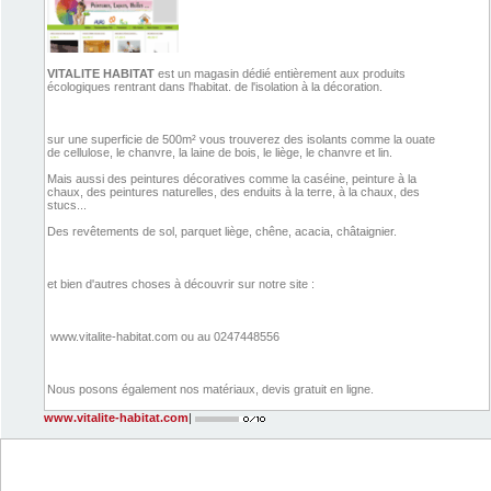
VITALITE HABITAT
est un magasin dédié entièrement aux produits
écologiques rentrant dans l'habitat. de l'isolation à la décoration.
sur une superficie de 500m² vous trouverez des isolants comme la ouate
de cellulose, le chanvre, la laine de bois, le liège, le chanvre et lin.
Mais aussi des peintures décoratives comme la caséine, peinture à la
chaux, des peintures naturelles, des enduits à la terre, à la chaux, des
stucs...
Des revêtements de sol, parquet liège, chêne, acacia, châtaignier.
et bien d'autres choses à découvrir sur notre site :
www.vitalite-habitat.com ou au 0247448556
Nous posons également nos matériaux, devis gratuit en ligne.
www.vitalite-habitat.com
|