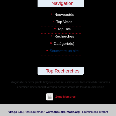
Navigation
Nouveautés
Top Votes
Top Hits
Recherches
Catégorie(s)
Soumettre un site
Top Recherches
diagnostic
acheter plante belgique
chasseur immobilier
bien immobilier
meubles
cheminée
devis habitat
veranda confort
stores de terrasse
électricien
Zone Membres
Virago 535
| Annuaire mode :
www.annuaire-mode.org
| Création site internet