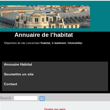
Annuaire de l'habitat
Répertoire de site concernant l'
habitat
, le
batiment
, l'
immobilier
.
Annuaire Habitat
Soumettre un site
Contact
Search:
Fenetre pvc paris