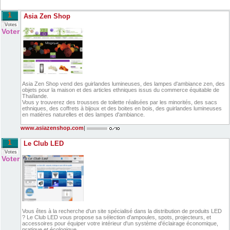
1
Asia Zen Shop
Votes
Voter
Asia Zen Shop vend des guirlandes lumineuses, des lampes d'ambiance zen, des
objets pour la maison et des articles ethniques issus du commerce équitable de
Thaïlande.
Vous y trouverez des trousses de toilette réalisées par les minorités, des sacs
ethniques, des coffrets à bijoux et des boites en bois, des guirlandes lumineuses
en matières naturelles et des lampes d'ambiance.
www.asiazenshop.com
|
1
Le Club LED
Votes
Voter
Vous êtes à la recherche d'un site spécialisé dans la distribution de produits LED
? Le Club LED vous propose sa sélection d'ampoules, spots, projecteurs, et
accessoires pour équiper votre intérieur d'un système d'éclairage économique,
pratique et écologique.