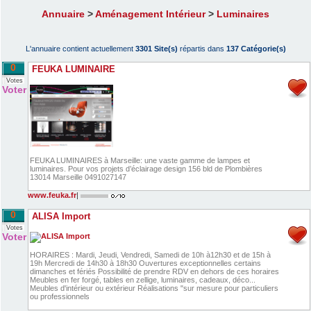
Annuaire
>
Aménagement Intérieur
>
Luminaires
L'annuaire contient actuellement
3301 Site(s)
répartis dans
137 Catégorie(s)
0
FEUKA LUMINAIRE
Votes
Voter
FEUKA LUMINAIRES à Marseille: une vaste gamme de lampes et
luminaires. Pour vos projets d’éclairage design 156 bld de Plombières
13014 Marseille 0491027147
www.feuka.fr
|
0
ALISA Import
Votes
Voter
HORAIRES : Mardi, Jeudi, Vendredi, Samedi de 10h à12h30 et de 15h à
19h Mercredi de 14h30 à 18h30 Ouvertures exceptionnelles certains
dimanches et fériés Possibilité de prendre RDV en dehors de ces horaires
Meubles en fer forgé, tables en zellige, luminaires, cadeaux, déco...
Meubles d'intérieur ou extérieur Réalisations "sur mesure pour particuliers
ou professionnels