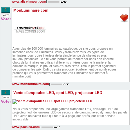
www.alisa-import.com
|
4
MonLuminaire.com
Votes
Voter
Avec plus de 100 000 luminaires au catalogue, ce site vous propose un
immense choix de luminaires. Vous y trouverez tous les types de
luminaires pour votre intérieur de la simple lampe de chevet au plus
luxueux plafonnier. Le site vous permet de rechercher dans son énorme
choix de luminaires en utilisant différents critères comme la matière, la
couleur, la marque, le prix et bien d'autres filtres. Il vous permet également
de comparer les prix. Enfin, ce site propose régulièrement de nombreuses
promos qui vous permettront d'acheter vos luminaires sur internet à
moindre coût.
www.monluminaire.com
|
2
Vente d'ampoules LED, spot LED, projecteur LED
Votes
Voter
Nous vous proposons une large gamme d'ampoule LED, éclairage LED, de
projecteur led, de lumières LED de secours, de camping avec dynamo, les panels
LED, avec un savoir faire qui reste à la page jour après jour et un service
impeccable.
www.pacaled.com
|