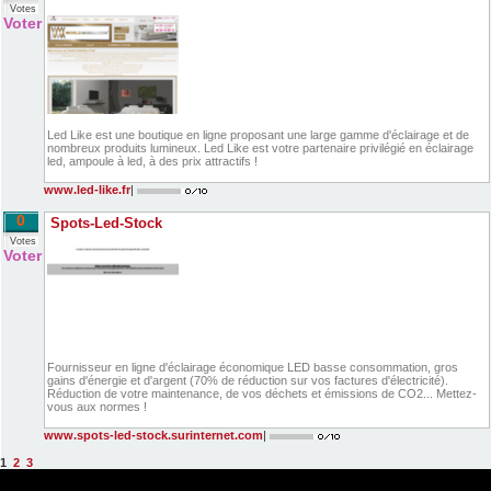
Votes
Voter
Led Like est une boutique en ligne proposant une large gamme d'éclairage et de
nombreux produits lumineux. Led Like est votre partenaire privilégié en éclairage
led, ampoule à led, à des prix attractifs !
www.led-like.fr
|
0
Spots-Led-Stock
Votes
Voter
Fournisseur en ligne d'éclairage économique LED basse consommation, gros
gains d'énergie et d'argent (70% de réduction sur vos factures d'électricité).
Réduction de votre maintenance, de vos déchets et émissions de CO2... Mettez-
vous aux normes !
www.spots-led-stock.surinternet.com
|
1
2
3