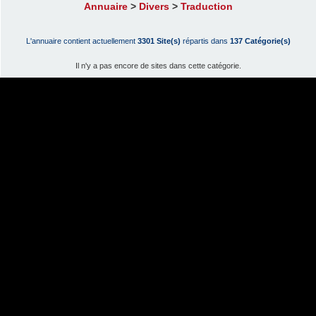
Annuaire
>
Divers
>
Traduction
L'annuaire contient actuellement
3301 Site(s)
répartis dans
137 Catégorie(s)
Il n'y a pas encore de sites dans cette catégorie.