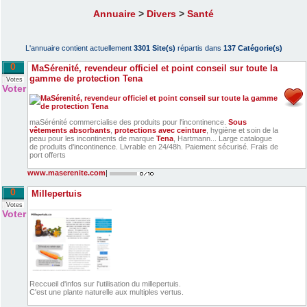
Annuaire
>
Divers
>
Santé
L'annuaire contient actuellement
3301 Site(s)
répartis dans
137 Catégorie(s)
0
MaSérenité, revendeur officiel et point conseil sur toute la
gamme de protection Tena
Votes
Voter
maSérénité commercialise des produits pour l'incontinence.
Sous
vêtements absorbants
,
protections avec ceinture
, hygiène et soin de la
peau pour les incontinents de marque
Tena
, Hartmann... Large catalogue
de produits d'incontinence. Livrable en 24/48h. Paiement sécurisé. Frais de
port offerts
www.maserenite.com
|
0
Millepertuis
Votes
Voter
Reccueil d'infos sur l'utilisation du millepertuis.
C'est une plante naturelle aux multiples vertus.