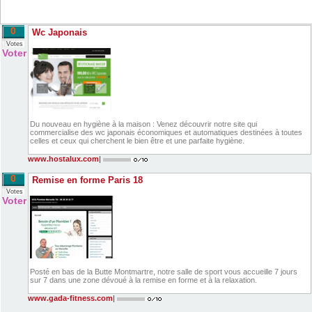
0
Wc Japonais
Votes
Voter
Du nouveau en hygiène à la maison : Venez découvrir notre site qui
commercialise des wc japonais économiques et automatiques destinées à toutes
celles et ceux qui cherchent le bien être et une parfaite hygiène.
www.hostalux.com
|
0
Remise en forme Paris 18
Votes
Voter
Posté en bas de la Butte Montmartre, notre salle de sport vous accueille 7 jours
sur 7 dans une zone dévoué à la remise en forme et à la relaxation.
www.gada-fitness.com
|