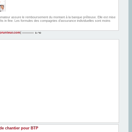
ateur assure le remboursement du montant à la banque prêteuse. Elle est mise
êts in fine. Les formules des compagnies d'assurance individuelles sont moins
runteur.com
|
 de chantier pour BTP