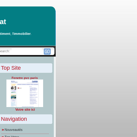
at
timent
, l'
immobilier
.
Search:
Top Site
Fenetre pvc paris
Votre site ici
Navigation
Nouveautés