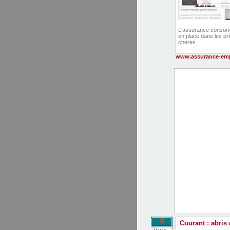
L'assurance consomm
en place dans les pr
cheres
www.assurance-emp
0
Courant : abris