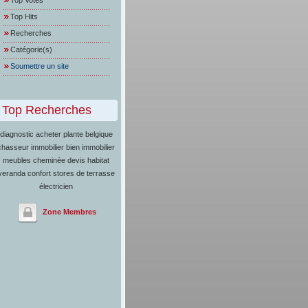
Top Votes
Top Hits
Recherches
Catégorie(s)
Soumettre un site
Top Recherches
diagnostic
acheter plante belgique
chasseur immobilier
bien immobilier
meubles
cheminée
devis habitat
veranda confort
stores de terrasse
électricien
Zone Membres