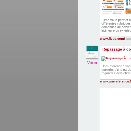
Fizeo vous permet de 
différentes rubriques
demandes de devis s
intérieure ou extérie
www.fizeo.com
|
0
Repassage à do
Votes
Voter
UneRéférence : Soci
domicile, d'une gard
régulières déductibl
www.unereference.f