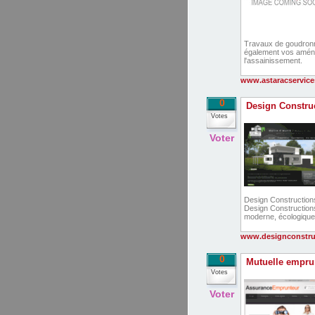
Travaux de goudronn
également vos aména
l'assainissement.
www.astaracservices
0
Design Constru
Votes
Voter
Design Constructions
Design Constructions 
moderne, écologique
www.designconstru
0
Mutuelle emprun
Votes
Voter