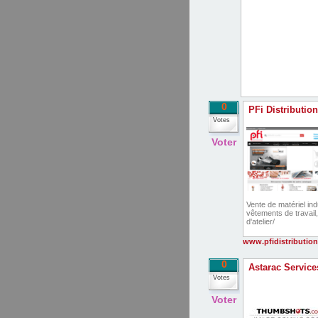
0
PFi Distribution
Votes
Voter
Vente de matériel ind
vêtements de travail, 
d'atelier/
www.pfidistributio
0
Astarac Service
Votes
Voter