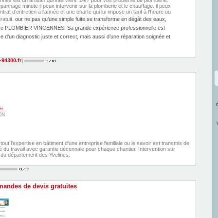
nnes est un artisan qui intervient 24/7 pour vos problème de plomberie.
pannage minute il peux intervenir sur la plomberie et le chauffage. il peux
rat d'entretien a l'année et une charte qui lui impose un tarif à l'heure ou
ratuit.
our ne pas qu’une simple fuite se transforme en dégât des eaux,
dre PLOMBIER VINCENNES. Sa grande expérience professionnelle est
 d’un diagnostic juste et correct, mais aussi d’une réparation soignée et
94300.fr
|
out l'expertise en bâtiment d'une entreprise familiale ou le savoir est transmis de
ité du travail avec garantie décennale pour chaque chantier. Intervention sur
s du département des Yvelines.
andes de devis gratuites