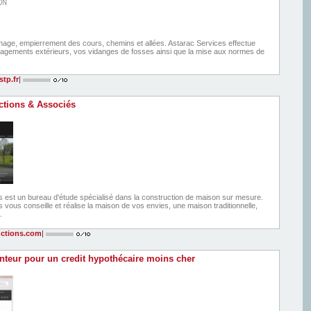
age, empierrement des cours, chemins et allées. Astarac Services effectue
gements extérieurs, vos vidanges de fosses ainsi que la mise aux normes de
tp.fr
|
ctions & Associés
 est un bureau d'étude spécialisé dans la construction de maison sur mesure.
vous conseille et réalise la maison de vos envies, une maison traditionnelle,
.
ctions.com
|
teur pour un credit hypothécaire moins cher