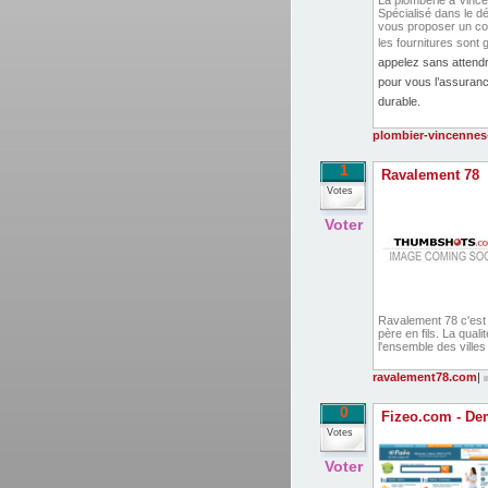
La plomberie à Vince
Spécialisé dans le dé
vous proposer un cont
les fournitures sont g
appelez sans atten
pour vous l’assurance
durable.
plombier-vincennes-
1
Ravalement 78
Votes
Voter
Ravalement 78 c'est t
père en fils. La qual
l'ensemble des ville
ravalement78.com
|
0
Fizeo.com - Dem
Votes
Voter