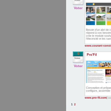
Votes
Voter
Besoin d’un abri de 
répond à vos besoins 
crée le module souhait
l’électricité et les san
www.courant-const
0
Pro'Fil
Votes
Voter
Conception et préparat
configure, assemble 
www.pro-fil.com
|
1
2