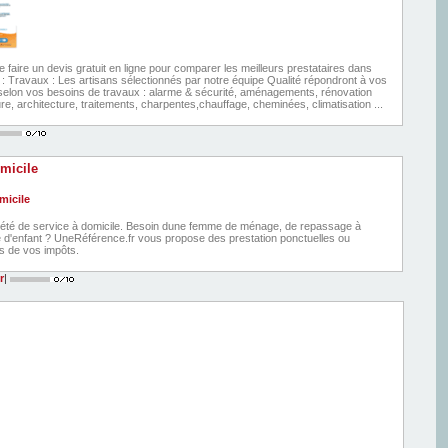
faire un devis gratuit en ligne pour comparer les meilleurs prestataires dans
 : Travaux : Les artisans sélectionnés par notre équipe Qualité répondront à vos
elon vos besoins de travaux : alarme & sécurité, aménagements, rénovation
ure, architecture, traitements, charpentes,chauffage, cheminées, climatisation ...
micile
été de service à domicile. Besoin dune femme de ménage, de repassage à
e d'enfant ? UneRéférence.fr vous propose des prestation ponctuelles ou
es de vos impôts.
r
|