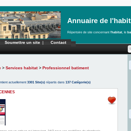
Annuaire de l'habit
Répertoire de site concernant l'
habitat
, le
ba
Soumettre un site
|
Contact
e
>
Services habitat
>
Professionnel batiment
ntient actuellement
3301 Site(s)
répartis dans
137 Catégorie(s)
NCENNES