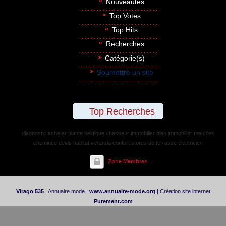
Nouveautés
Top Votes
Top Hits
Recherches
Catégorie(s)
Soumettre un site
Top Recherches
diagnostic
acheter plante belgique
chasseur immobilier
bien immobilier
meubles
cheminée
devis habitat
veranda confort
stores de terrasse
électricien
Zone Membres
Virago 535
| Annuaire mode :
www.annuaire-mode.org
| Création site internet
Purement.com