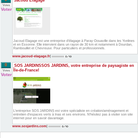
Jacoud Elagage
Votes
Voter
Jacoud Elagage est une entreprise d'élagage à Paray-Douaville dans les Yvelines
et en Essonne. Elle intervient dans un rayon de 30 km et notamment à Dourdan,
Rambouillet et Chevreuse. Pour particuliers et professionnels.
www.jacoud-elagage.fr
|
0
SOS JARDINSSOS JARDINS, votre entreprise de paysagiste en
Île-de-France!
Votes
Voter
L'entreprise SOS JARDINS est votre spécialiste en création/aménagement et
entretien d'espaces verts à Inas et ses environs. N'hésitez pas à visiter son site
internet pour en savoir davantage.
www.sosjardins.com
|