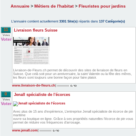
Annuaire
>
Métiers de l'habitat
>
Fleuristes pour jardins
L'annuaire contient actuellement
3301 Site(s)
répartis dans
137 Catégorie(s)
11
Livraison fleurs Suisse
Votes
Voter
Livraison-de-Fleurs.ch permet de découvrir des sites de livraison de fleurs en
Suisse. Que celà soit pour un anniversaire, la saint Valentin ou la fête des mêres,
les fleurs sont toujours une bonne façon pour faire plaisir.
www.livraison-de-fleurs.ch
|
0
Jenall spécialiste de l'écorces
Votes
Voter
Avec plus de 15 ans d’expérience, L’entreprise Jenall spécialiste de écorce de pin
maritime
ouvre sa boutique en ligne. Grâce à ses propriétés naturelles l’écorce de pin vous
permet de réduire vos fréquences d’arrosage.
www.jenall.com
|