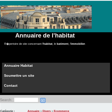
Annuaire de l'habitat
R�pertoire de site concernant l'
habitat
, le
batiment
, l'
immobilier
.
Annuaire Habitat
Soumettre un site
Contact
Search:
Catégorie :
Annuaire
>
Divers
>
Ecommerce