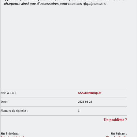
charpente ainsi que d'accessoires pour tous ces �quipements.
Site WEB :
www.baronehp.fr
Date :
2021-04-28
Nombre de visite(s) :
1
Un problème ?
Site Précédent :
Site Suivant :