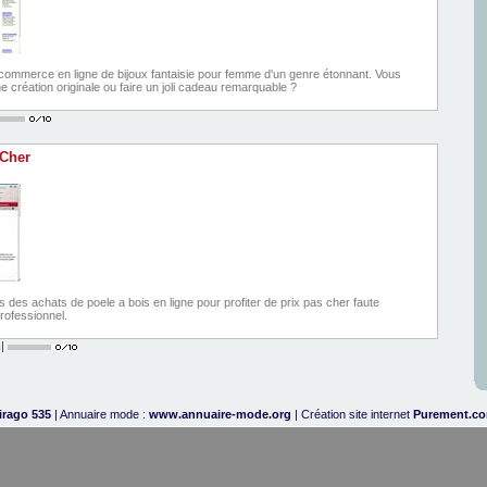
ommerce en ligne de bijoux fantaisie pour femme d'un genre étonnant. Vous
 création originale ou faire un joli cadeau remarquable ?
 Cher
 des achats de poele a bois en ligne pour profiter de prix pas cher faute
professionnel.
m
|
irago 535
| Annuaire mode :
www.annuaire-mode.org
| Création site internet
Purement.c