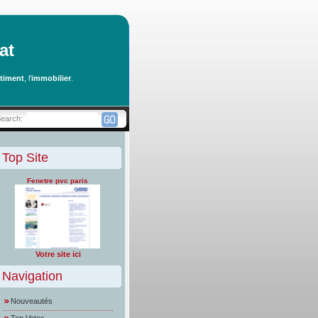
at
timent
, l'
immobilier
.
Search:
Top Site
Fenetre pvc paris
Votre site ici
Navigation
Nouveautés