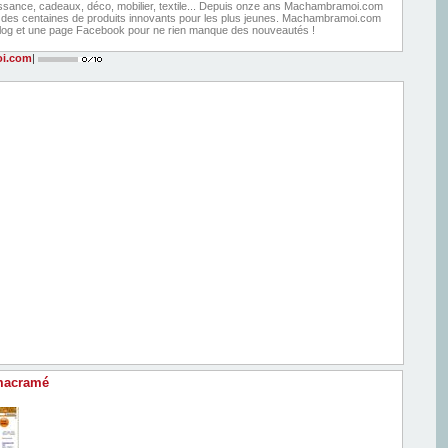
ssance, cadeaux, déco, mobilier, textile... Depuis onze ans Machambramoi.com
des centaines de produits innovants pour les plus jeunes. Machambramoi.com
blog et une page Facebook pour ne rien manque des nouveautés !
i.com
|
macramé