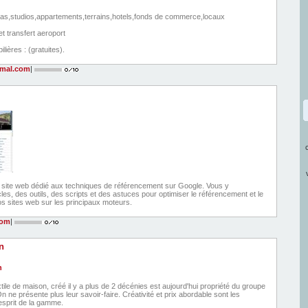
villas,studios,appartements,terrains,hotels,fonds de commerce,locaux
et transfert aeroport
lières : (gratuites).
amal.com
|
 site web dédié aux techniques de référencement sur Google. Vous y
les, des outils, des scripts et des astuces pour optimiser le référencement et le
s sites web sur les principaux moteurs.
com
|
n
tile de maison, créé il y a plus de 2 décénies est aujourd'hui propriété du groupe
ne présente plus leur savoir-faire. Créativité et prix abordable sont les
'esprit de la gamme.