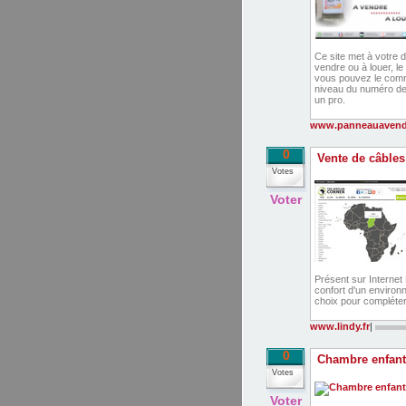
Ce site met à votre d
vendre ou à louer, le
vous pouvez le comma
niveau du numéro de 
un pro.
www.panneauavend
0
Vente de câbles
Votes
Voter
Présent sur Internet 
confort d'un environ
choix pour compléter 
www.lindy.fr
|
0
Chambre enfant
Votes
Voter