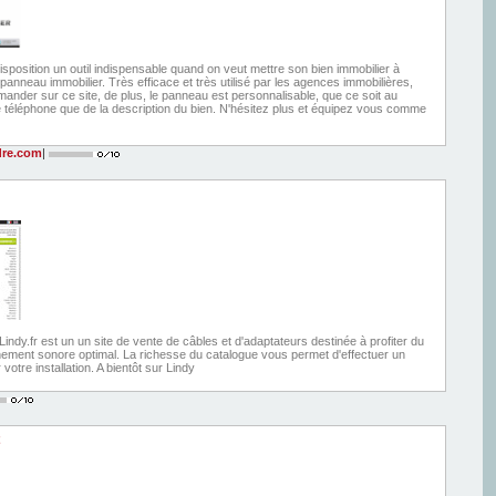
isposition un outil indispensable quand on veut mettre son bien immobilier à
 panneau immobilier. Très efficace et très utilisé par les agences immobilières,
nder sur ce site, de plus, le panneau est personnalisable, que ce soit au
téléphone que de la description du bien. N'hésitez plus et équipez vous comme
re.com
|
Lindy.fr est un un site de vente de câbles et d'adaptateurs destinée à profiter du
nement sonore optimal. La richesse du catalogue vous permet d'effectuer un
votre installation. A bientôt sur Lindy