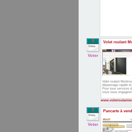
0
Volet roulant M
Votes
Voter
Volet roulant Montro
dépannage rapide et 
Pour tous services de
nous nous engageons 
www.voletroulantmo
0
Pancarte à vend
Votes
Voter