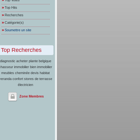
Top Votes
Top Hits
Recherches
Catégorie(s)
Soumettre un site
Top Recherches
diagnostic
acheter plante belgique
chasseur immobilier
bien immobilier
meubles
cheminée
devis habitat
veranda confort
stores de terrasse
électricien
Zone Membres