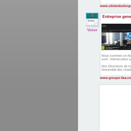
www.olivierdesforge
0
Entreprise gene
Votes
Voter
Nous sommes un établ
sont : Interlocuteur u
Nos Directeurs de tra
l’ensemble des chant
www.groupe-ilea.c