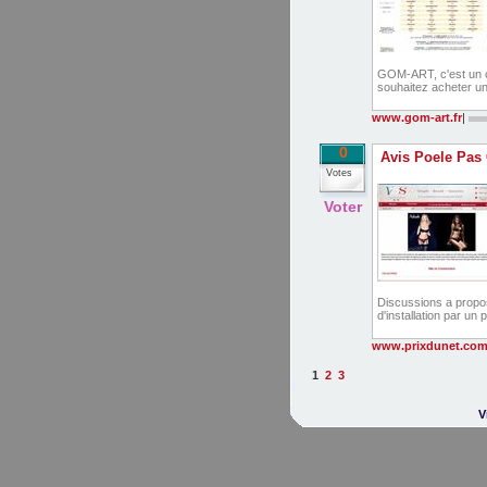
GOM-ART, c'est un c
souhaitez acheter une
www.gom-art.fr
|
0
Avis Poele Pas
Votes
Voter
Discussions a propos
d'installation par un 
www.prixdunet.co
1
2
3
V