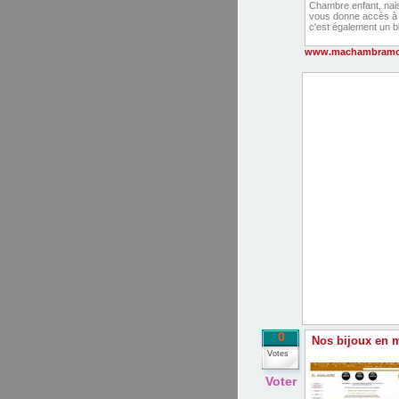
Chambre enfant, nai
vous donne accès à 
c'est également un 
www.machambramo
0
Nos bijoux en 
Votes
Voter