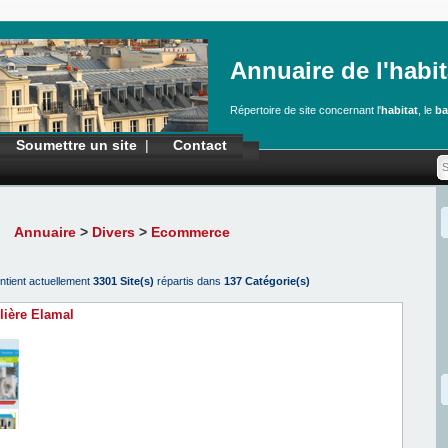
Annuaire de l'habit
Répertoire de site concernant l'
habitat
, le
ba
Soumettre un site
|
Contact
Annuaire
>
Divers
>
Ecommerce
ntient actuellement
3301 Site(s)
répartis dans
137 Catégorie(s)
ière Elamal