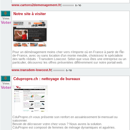
www.cartons2demenagement.fr
|
0
Notre site à visiter
Votes
Voter
Pour un déménagement moins cher vers n’importe où en France à partir de l’Île-
de-France, avec ou sans location d’un monte meuble, choisissez le spécialiste
des tarifs réduits : Transdem Lowcost. Selon que vous êtes une entreprise ou un
particulier, découvrez les offres présentées différemment sur notre portail web.
www.transdem-lowcost.fr
|
0
Cdupropre.ch : nettoyage de bureaux
Votes
Voter
CduPropre.ch vous présente son renfort en assainissement bi-mensuel ou
saisonnier.
Besoin de décrasser votre chez-vous ? Nous avons la solution.
CduPropre est composé de femmes de ménage dynamiques et aguéries.