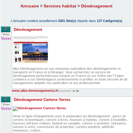
Annuaire
>
Services habitat
>
Déménagement
L'annuaire contient actuellement
3301 Site(s)
répartis dans
137 Catégorie(s)
0
Déménagement
Votes
Voter
Alba Déménagement est une entreprise spécialiste des déménagements et
transports en France et à l'étranger. Vous recherchez un service de
déménagement performant tout compris en France ou sur l'oûtre mer? Faites
confiance à nos déménageurs professionnels et profitez en toute sécurité de dé
managements adaptés aux particuliers et aux professionnels
www.alba-demenagements.fr
|
0
Déménagement Cartons Verres
Votes
Voter
Vente en ligne d'équipements pour la préparation du déménagement : packs de
cartons économiques, cartons à livres, housses à matelas, cartons à bouteilles,
housses bull pour chaises, fauteuil ou canapés, cartons à assiettes, bull packs,
cartons à verre, couvertures de protection, cartons penderie, adhésifs,
marqueurs, cutters...