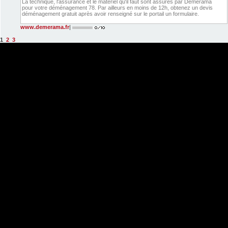
La technique, l'assurance et le matériel qu'il faut sont assurés par Démérama
pour votre déménagement 78. Par ailleurs en moins de 12h, obtenez un devis
déménagement gratuit après avoir renseigné sur le portail un formulaire.
www.demerama.fr
|
1
2
3