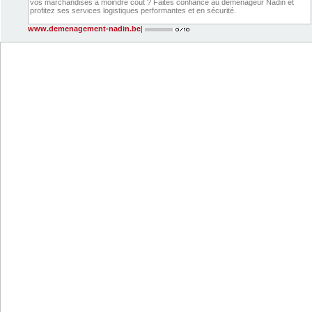
vos marchandises à moindre coût ? Faites confiance au déménageur Nadin et
profitez ses services logistiques performantes et en sécurité.
www.demenagement-nadin.be
|