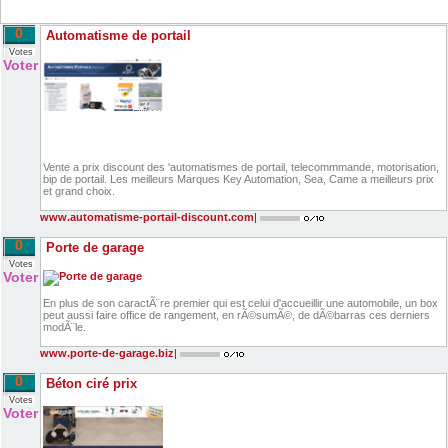
0
Automatisme de portail
Votes
Voter
Vente a prix discount des 'automatismes de portail, telecommmande, motorisation,
bip de portail. Les meilleurs Marques Key Automation, Sea, Came a meilleurs prix
et grand choix.
www.automatisme-portail-discount.com
|
0
Porte de garage
Votes
Voter
En plus de son caractÃ¨re premier qui est celui d'accueillir une automobile, un box
peut aussi faire office de rangement, en rÃ©sumÃ©, de dÃ©barras ces derniers
modÃ¨le.
www.porte-de-garage.biz
|
0
Béton ciré prix
Votes
Voter