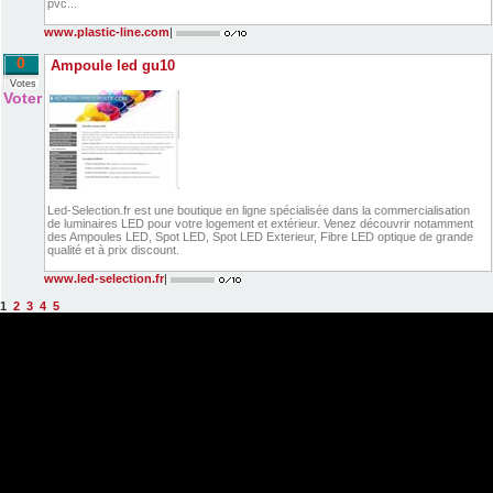
pvc...
www.plastic-line.com
|
0
Ampoule led gu10
Votes
Voter
Led-Selection.fr est une boutique en ligne spécialisée dans la commercialisation
de luminaires LED pour votre logement et extérieur. Venez découvrir notamment
des Ampoules LED, Spot LED, Spot LED Exterieur, Fibre LED optique de grande
qualité et à prix discount.
www.led-selection.fr
|
1
2
3
4
5