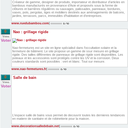
Créateur de gamme, designer de produits, importateur et distributeur d’articles en
bambous manufacturés en provenance d’Asie et proposés sous la forme de
clôtures et barrières régulières ou sauvages, palissades, panneaux, bordures,
vases, pots, pergolas, tiges et mobiliers destinés aux aménagements de balcons,
jardins, terrasses, parcs, immeubles d'habitation et d'entreprises.
www.ruedubambou.com
|
0
Nao : grillage rigide
Votes
Voter
Nao-fermetures est un site en ligne spécialisé dans l'occultation solaire et la
fermeture de bâtiment. Le site propose un gamme de ssur mesure en grillage
rigide. Des tailles différentes de panneaux de grillage rigide sont disponibles. Les
poteaux et les accessoires sont protégés contre les UV et la corrosion. Deux
couleurs standards sont possibles : vert et blanc. Tout sur mesure.
www.nao-fermetures.fr
|
0
Salle de bain
Votes
Voter
L'espace salle de bains vous permet de decouvrir toutes les dernieres tendances
en matiere de sanitaire et de robinetterie pour la maison.
www.decorationsalledebain.net
|