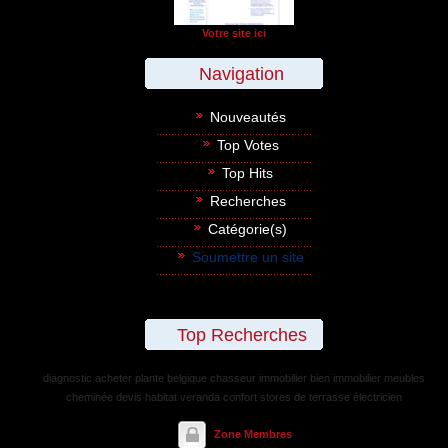
Votre site ici
Navigation
Nouveautés
Top Votes
Top Hits
Recherches
Catégorie(s)
Soumettre un site
Top Recherches
diagnostic
acheter plante belgique
chasseur immobilier
bien immobilier
meubles
cheminée
devis habitat
veranda confort
stores de terrasse
électricien
Zone Membres