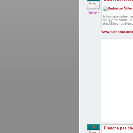
Votes
Voter
la boutique online b
Vous y trouverez un
d'intÃ©rieur ou bien 
www.barbecue-cent
0
Plancha pas che
Votes