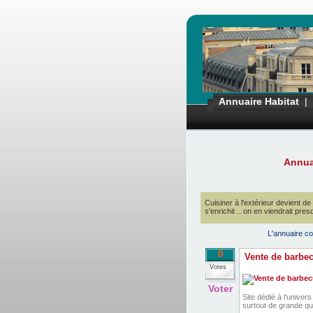
Annuaire Habitat
|
Annua
Cuisiner à l'extérieur devient de
s'enrichit .. on en viendrait pres
L'annuaire co
0
Vente de barbe
Votes
Voter
Site dédié à l'univer
surtout de grande qua