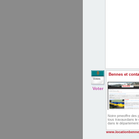
0
Bennes et conta
Votes
Voter
Notre pmeoffre des p
tous travauxdans le 
dans le département
www.locationbennel