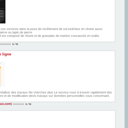
ces services dans la pose de revêtement de sol extérieur en résine aussi
erre ou tapis de pierre.
 est composé de résine et de granulats de marbre concassés et roulés.
n ligne
 réaliser des travaux Ne cherchez plus Le service vous à trouver rapidement des
ure et de modification devis travaux sur données personnelles vous concernant.
aux.com
|