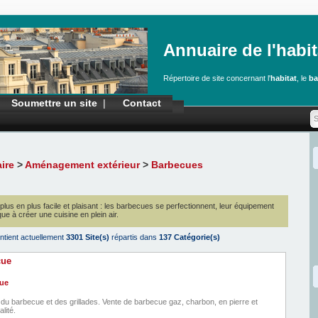
Annuaire de l'habit
Répertoire de site concernant l'
habitat
, le
ba
Soumettre un site
|
Contact
ire
>
Aménagement extérieur
>
Barbecues
 plus en plus facile et plaisant : les barbecues se perfectionnent, leur équipement
que à créer une cuisine en plein air.
ntient actuellement
3301 Site(s)
répartis dans
137 Catégorie(s)
cue
s du barbecue et des grillades. Vente de barbecue gaz, charbon, en pierre et
lité.