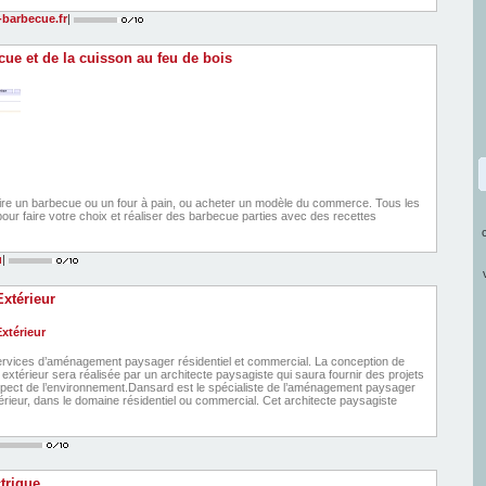
barbecue.fr
|
ue et de la cuisson au feu de bois
ire un barbecue ou un four à pain, ou acheter un modèle du commerce. Tous les
our faire votre choix et réaliser des barbecue parties avec des recettes
u
|
xtérieur
ervices d’aménagement paysager résidentiel et commercial. La conception de
xtérieur sera réalisée par un architecte paysagiste qui saura fournir des projets
pect de l’environnement.Dansard est le spécialiste de l’aménagement paysager
ieur, dans le domaine résidentiel ou commercial. Cet architecte paysagiste
trique