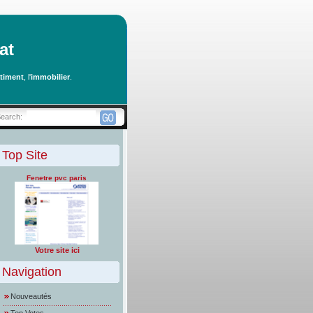
at
timent
, l'
immobilier
.
Search:
Top Site
Fenetre pvc paris
Votre site ici
Navigation
Nouveautés