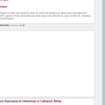
arbecue-center est experte dans la vente de barbecue mais aussi de plancha !
 trÃ¨s grand choix de barbecue mais aussi de plancha Ã gaz ou bien Ã charbon,
d'extÃ©rieur!
er.com
|
re francaise et cheminee a l ethanol Atilac