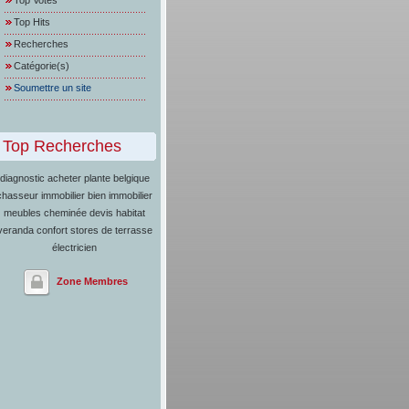
Top Votes
Top Hits
Recherches
Catégorie(s)
Soumettre un site
Top Recherches
diagnostic
acheter plante belgique
chasseur immobilier
bien immobilier
meubles
cheminée
devis habitat
veranda confort
stores de terrasse
électricien
Zone Membres