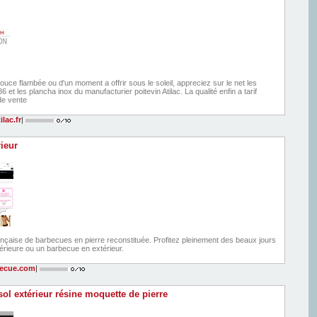
uce flambée ou d'un moment a offrir sous le soleil, appreciez sur le net les
t les plancha inox du manufacturier poitevin Atilac. La qualité enfin a tarif
 de vente
lac.fr
|
ieur
nçaise de barbecues en pierre reconstituée. Profitez pleinement des beaux jours
érieure ou un barbecue en extérieur.
becue.com
|
ol extérieur résine moquette de pierre