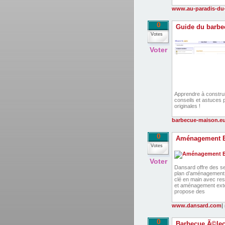
www.au-paradis-du-
0
Guide du barbec
Votes
Voter
Apprendre à constru
conseils et astuces p
originales !
barbecue-maison.e
0
Aménagement E
Votes
Voter
Dansard offre des s
plan d’aménagement e
clé en main avec res
et aménagement extér
propose des
www.dansard.com
|
0
Barbecue Ã©lec