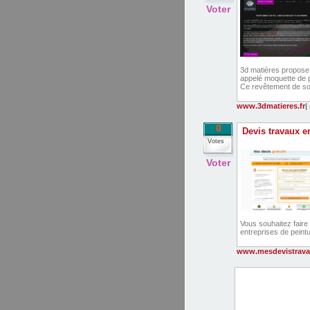
Voter
3d matières propose 
appelé moquette de pi
Ce revêtement de sol
www.3dmatieres.fr
|
0
Devis travaux e
Votes
Voter
Vous souhaitez faire
entreprises de peint
www.mesdevistrav