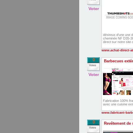
Voter
désireux d'une une do
cheminée NF D35-386 e
direct sur notre site
www.achat-direct-ati
0
Barbecues extér
Votes
Voter
Fabrication 100% fra
avec une cuisine ext
www.fabricant-bar
0
Revêtement de s
Votes