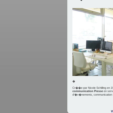
�
Cr��e par Nicole Schilling en 19
communication Presse
en servi
d'�v�nements, communication int
V