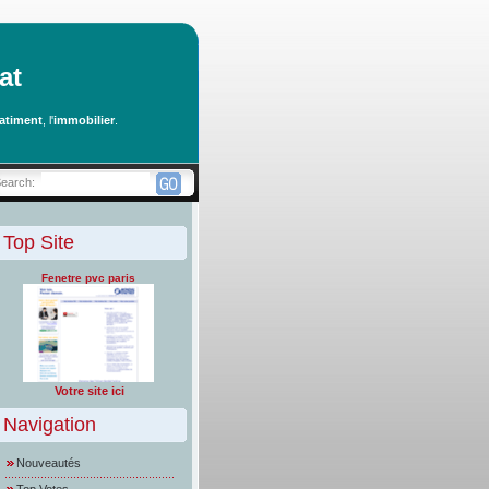
at
atiment
, l'
immobilier
.
Search:
Top Site
Fenetre pvc paris
Votre site ici
Navigation
Nouveautés