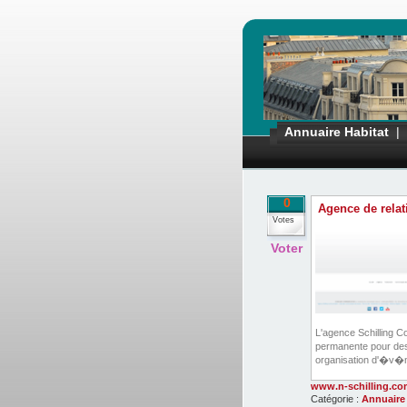
Annuaire Habitat
|
0
Agence de rela
Votes
Voter
L'agence Schilling 
permanente pour des 
organisation d'�v�ne
www.n-schilling.co
Catégorie :
Annuaire