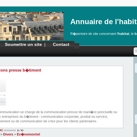
Annuaire de l'habit
R�pertoire de site concernant l'
habitat
, le
b
Soumettre un site
|
Contact
tions presse b�timent
Communication se charge de la communication presse de mani�re ponctuelle ou
entreprises du b�timent : communication corporate, produit ou service,
ment ou de communication de crise pour les clients partenaires.
m
|
>
Divers
>
Ev�nementiel