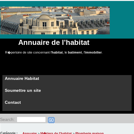
Annuaire de l'habitat
R�pertoire de site concernant l'
habitat
, le
batiment
, l'
immobilier
.
Annuaire Habitat
Soumettre un site
Contact
Search:
Catégorie :
Annuaire
>
M�tiers de l'habitat
>
Plomberie maison