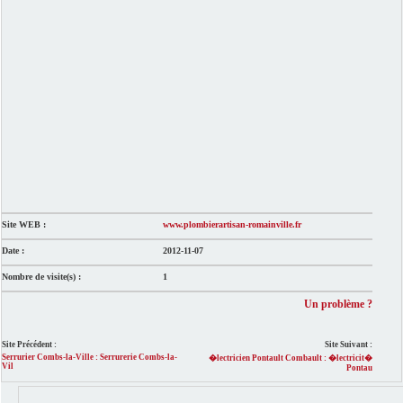
Site WEB :
www.plombierartisan-romainville.fr
Date :
2012-11-07
Nombre de visite(s) :
1
Un problème ?
Site Précédent :
Site Suivant :
Serrurier Combs-la-Ville : Serrurerie Combs-la-
�lectricien Pontault Combault : �lectricit�
Vil
Pontau