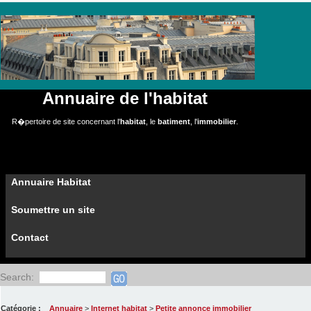
Annuaire de l'habitat
R�pertoire de site concernant l'
habitat
, le
batiment
, l'
immobilier
.
Annuaire Habitat
Soumettre un site
Contact
Search:
Catégorie :
Annuaire
>
Internet habitat
>
Petite annonce immobilier