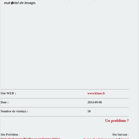
mat�riel de levage.
Site WEB :
www.klaas.fr
Date :
2014-09-08
Nombre de visite(s) :
50
Un problème ?
Site Précédent :
Site Suivant :