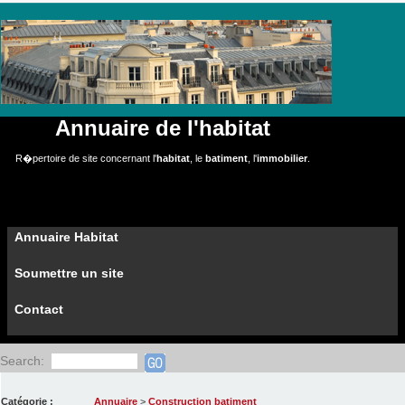
Annuaire de l'habitat
R�pertoire de site concernant l'
habitat
, le
batiment
, l'
immobilier
.
Annuaire Habitat
Soumettre un site
Contact
Search:
Catégorie :
Annuaire
>
Construction batiment