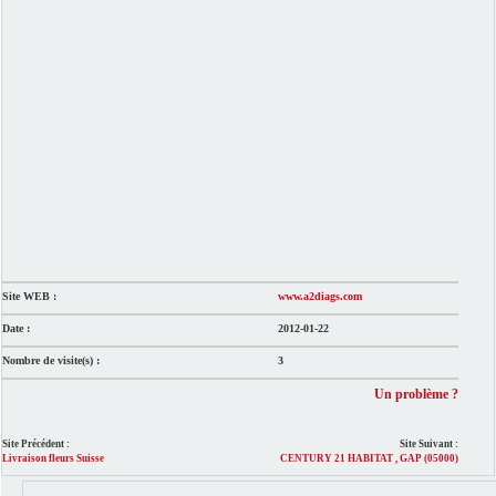
Site WEB :
www.a2diags.com
Date :
2012-01-22
Nombre de visite(s) :
3
Un problème ?
Site Précédent :
Site Suivant :
Livraison fleurs Suisse
CENTURY 21 HABITAT , GAP (05000)