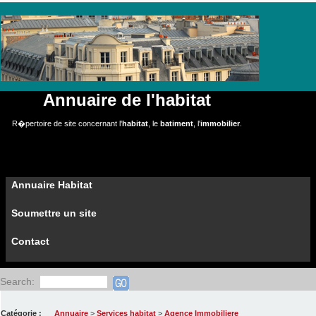
Annuaire de l'habitat
R�pertoire de site concernant l'
habitat
, le
batiment
, l'
immobilier
.
Annuaire Habitat
Soumettre un site
Contact
Search:
Catégorie :
Annuaire
>
Services habitat
>
Agence Immobiliere